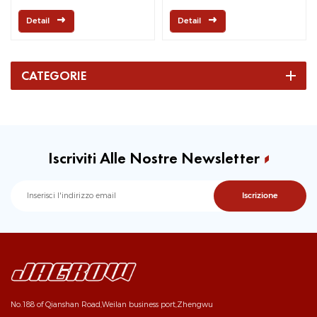
radiatore olio universale
Detail
Detail
CATEGORIE
Iscriviti Alle Nostre Newsletter
No.188 of Qianshan Road,Weilan business port,Zhengwu