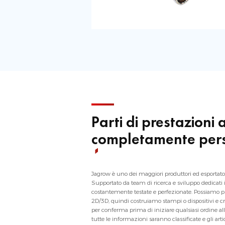
Parti di prestazioni 
completamente pers
Jagrow è uno dei maggiori produttori ed esportatori
Supportato da team di ricerca e sviluppo dedicati in
costantemente testate e perfezionate. Possiamo pr
2D/3D, quindi costruiamo stampi o dispositivi e c
per conferma prima di iniziare qualsiasi ordine all'
tutte le informazioni saranno classificate e gli arti