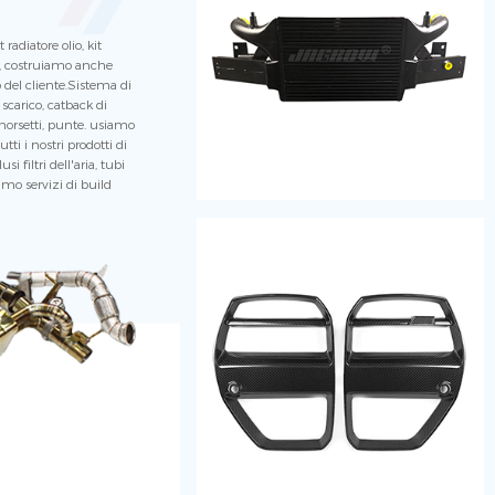
adiatore olio, kit
io, costruiamo anche
 del cliente.Sistema di
 scarico, catback di
 morsetti, punte. usiamo
tti i nostri prodotti di
i filtri dell'aria, tubi
iamo servizi di build