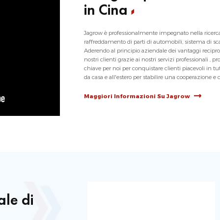
in Cina
Jagrow è professionalmente impegnato nella ricerca 
raffreddamento di parti di automobili, sistema di sca
Aderendo al principio aziendale dei vantaggi recipro
nostri clienti grazie ai nostri servizi professionali , p
chiave per noi per conquistare clienti piacevoli in 
da casa e all'estero per stabilire una cooperazione 
Maggiori Informazioni Su Jagrow
ale di