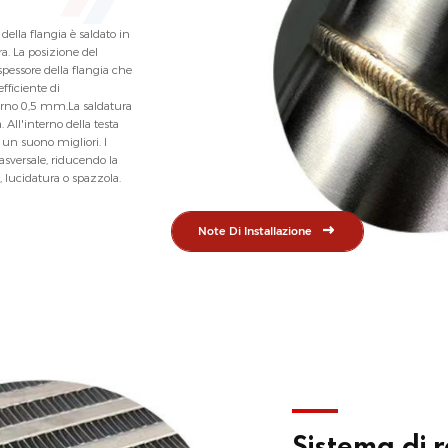
della flangia è saldato in
a. La posizione del
spessore della flangia che
ficiente di
terno 0,5 mm.La saldatura
. All'interno della testa
 un suono migliori. I
trasversale, riducendo la
, lucidatura o spazzola.
Note Di Installazione
Sistema di