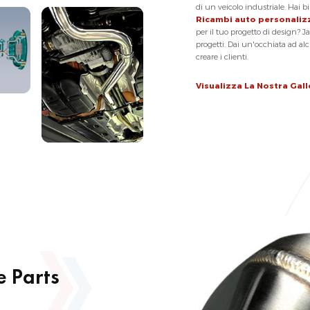
di un veicolo industriale. Hai b
Ricambi auto personaliz
per il tuo progetto di design? Ja
progetti. Dai un'occhiata ad al
creare i clienti.
Visualizza La Nostra Gall
 Parts