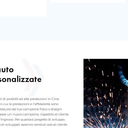
auto
onalizzate
 di prodotti ad alte prestazioni in Cina.
 cui le prestazioni e l'affidabilità sono
odurre dal tuo campione fisico o disegni
reare un nuovo campione, rispedirlo al cliente
ingrosso. Per qualsiasi progetto di sviluppo,
coli sviluppati saranno venduti solo al cliente