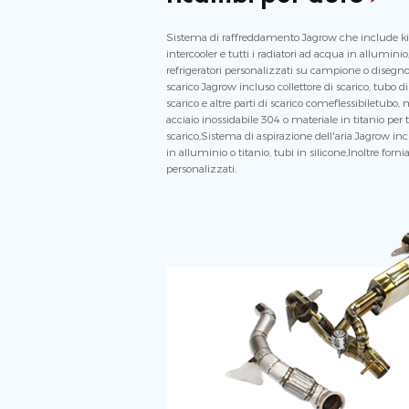
Sistema di raffreddamento Jagrow che include kit r
intercooler e tutti i radiatori ad acqua in allumin
refrigeratori personalizzati su campione o disegno
scarico Jagrow incluso collettore di scarico, tubo di
scarico e altre parti di scarico comeflessibiletubo,
acciaio inossidabile 304 o materiale in titanio per tu
scarico,Sistema di aspirazione dell'aria Jagrow inclus
in alluminio o titanio, tubi in silicone,Inoltre forn
personalizzati.