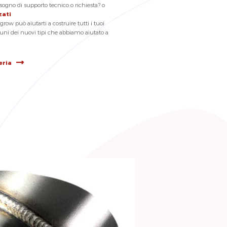
isogno di supporto tecnico o richiesta? o
zati
grow può aiutarti a costruire tutti i tuoi
cuni dei nuovi tipi che abbiamo aiutato a
eria