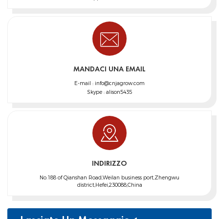
MANDACI UNA EMAIL
E-mail :
info@cnjagrow.com
Skype :
alison5435
INDIRIZZO
No.188 of Qianshan Road,Weilan business port,Zhengwu
district,Hefei,230088,China