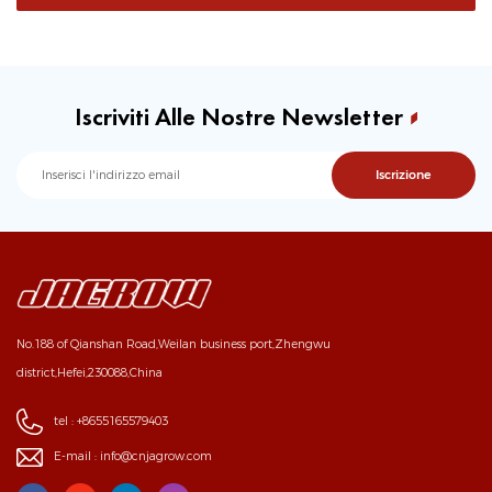
Iscriviti Alle Nostre Newsletter
No.188 of Qianshan Road,Weilan business port,Zhengwu
district,Hefei,230088,China
tel :
+8655165579403
E-mail :
info@cnjagrow.com