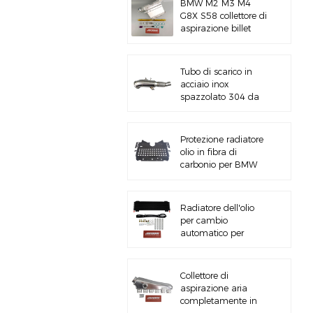
BMW M2 M3 M4
G8X S58 collettore di
aspirazione billet
CNC
Tubo di scarico in
acciaio inox
spazzolato 304 da
5&#39;&#39; B58
Gen3 LCI G20/G22
Protezione radiatore
olio in fibra di
carbonio per BMW
M3 M4 G80 G82
S58
Radiatore dell'olio
per cambio
automatico per
impieghi gravosi con
kit hardware
Collettore di
aspirazione aria
completamente in