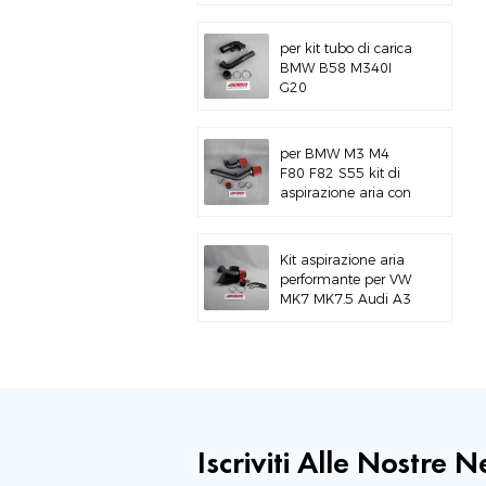
alluminio per BMW
M3 E46 S54
per kit tubo di carica
BMW B58 M340I
G20
per BMW M3 M4
F80 F82 S55 kit di
aspirazione aria con
montaggio superiore
Kit aspirazione aria
performante per VW
MK7 MK7.5 Audi A3
S3
Iscriviti Alle Nostre 