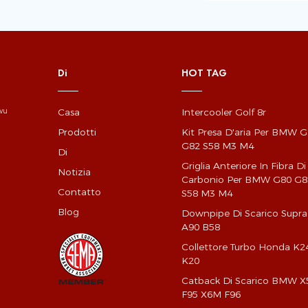
Di
HOT TAG
Casa
Intercooler Golf 8r
gwu
Prodotti
Kit Presa D'aria Per BMW 
G82 S58 M3 M4
Di
Griglia Anteriore In Fibra Di
Notizia
Carbonio Per BMW G80 G8
Contatto
S58 M3 M4
Blog
Downpipe Di Scarico Supra
A90 B58
Collettore Turbo Honda K2
K20
Catback Di Scarico BMW 
F95 X6M F96