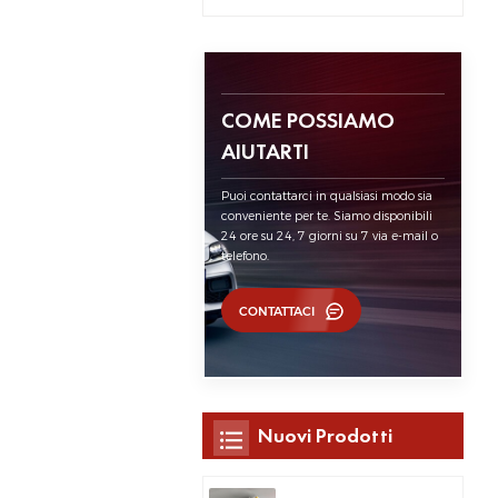
COME POSSIAMO
AIUTARTI
Puoi contattarci in qualsiasi modo sia
conveniente per te. Siamo disponibili
24 ore su 24, 7 giorni su 7 via e-mail o
telefono.
CONTATTACI
Nuovi Prodotti