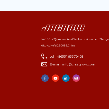
No.188 of Qianshan Road,Weilan business port,Zhen
district,Hefei,230088,China
tel :
+8655165579403
E-mail :
info@cnjagrow.com