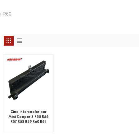
ni R60
Cina intercooler per
Mini Cooper S R55 R56
R57 R58 R59 R60 R61