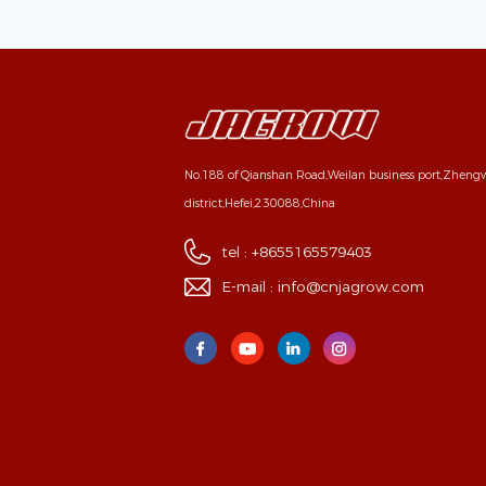
No.188 of Qianshan Road,Weilan business port,Zhen
district,Hefei,230088,China
tel :
+8655165579403
E-mail :
info@cnjagrow.com