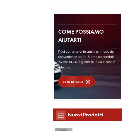
COME POSSIAMO
AIUTARTI
Puoi contattarci in qualsiasi modo sia
conveniente per te. Siamo disponibili
24 ore su 24, 7 giorni su 7 via e-mail o
telefono.
CONTATTACI
Nuovi Prodotti