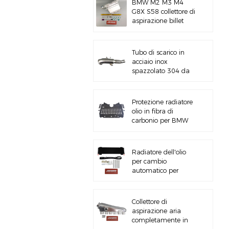
BMW M2 M3 M4
G8X S58 collettore di
aspirazione billet
CNC
Tubo di scarico in
acciaio inox
spazzolato 304 da
5&#39;&#39; B58
Gen3 LCI G20/G22
Protezione radiatore
olio in fibra di
carbonio per BMW
M3 M4 G80 G82
S58
Radiatore dell'olio
per cambio
automatico per
impieghi gravosi con
kit hardware
Collettore di
aspirazione aria
completamente in