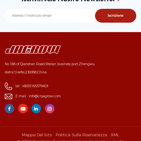
No.188 of Qianshan Road,Weilan business port,Zhengwu
district,Hefei,230088,China
tel :
+8655165579403
E-mail :
info@cnjagrow.com
Mappa Del Sito
Politica Sulla Riservatezza
XML