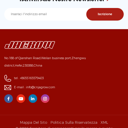
No.188 of Qianshan Road,Weilan business port,Zhengwu
district,Hefei,230088,China
tel :
+8655165579403
E-mail :
info@cnjagrow.com
Mappa Del Sito
Politica Sulla Riservatezza
XML