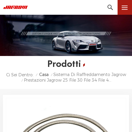
Prodotti
Casa
Sistema Di Raffreddamento Jagrow
Ci Sei Dentro:
/
/
Prestazioni Jagrow 25 File 30 File 34 File 40 File Radiatore Olio Motore
/