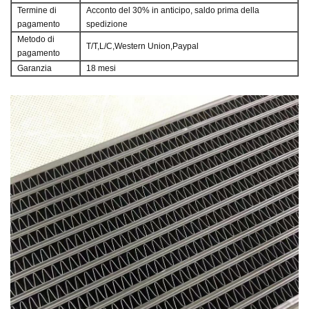
Termine di
Acconto del 30% in anticipo, saldo prima della
pagamento
spedizione
Metodo di
T/T,L/C,Western Union,Paypal
pagamento
Garanzia
18 mesi