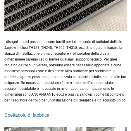
I disegni tecnici possono essere forniti per tutte le serie di radiatori dell'olio
Jagrow, inclusi TH128, TH248, TH262, TH318, ecc. Si prega di misurare la
stanza di installazione prima di scegliere i refrigeratori della giusta
dimensione
e saremo lieti di fornire qualsiasi supporto tecnico. Per quei
radiatori dell'olio universali, potrebbe essere necessario apportare alcune
modifiche personalizzate e richiedere altro hardware per soddisfare le
proprie esigenze,
possiamo personalizzato
costruisci le staffe in base alle tue
esigenze. Se necessario, possiamo fornire il tubo dell'olio intrecciato in
acciaio inossidabile o intrecciato in nylon abbinato (principalmente le
dimensioni sono AN6 AN8 AN10 ecc.)
e piastra sandwich come kit completo
per il radiatore dell'olio
per un'installazione più semplice e un acquisto unico!
Spettacolo di fabbrica: