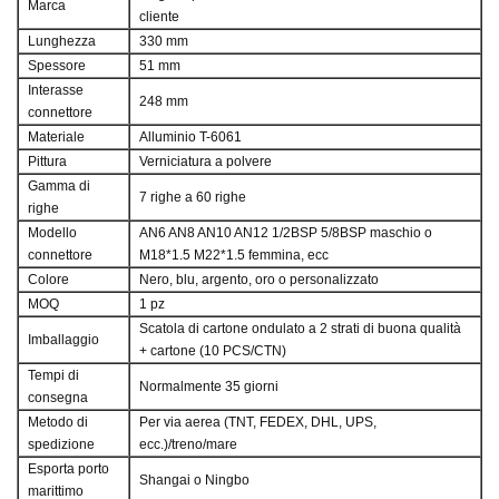
Marca
cliente
Lunghezza
330 mm
Spessore
51 mm
Interasse
248 mm
connettore
Materiale
Alluminio T-6061
Pittura
Verniciatura a polvere
Gamma di
7 righe a 60 righe
righe
Modello
AN6 AN8 AN10 AN12 1/2BSP 5/8BSP maschio o
connettore
M18*1.5 M22*1.5 femmina, ecc
Colore
Nero, blu, argento, oro o personalizzato
MOQ
1 pz
Scatola di cartone ondulato a 2 strati di buona qualità
Imballaggio
+ cartone (10 PCS/CTN)
Tempi di
Normalmente 35 giorni
consegna
Metodo di
Per via aerea (TNT, FEDEX, DHL, UPS,
spedizione
ecc.)/treno/mare
Esporta porto
Shangai o Ningbo
marittimo