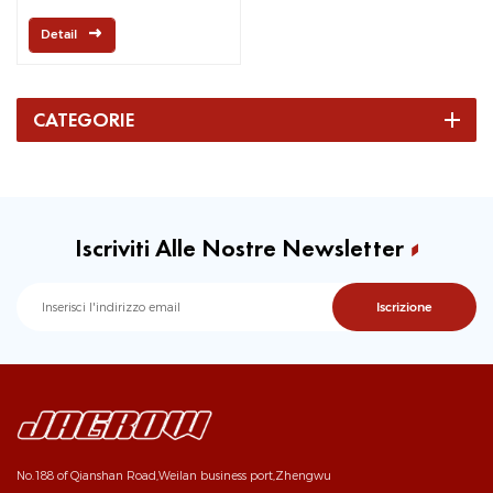
piastra
Detail
CATEGORIE
Iscriviti Alle Nostre Newsletter
No.188 of Qianshan Road,Weilan business port,Zhengwu