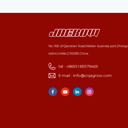
No.188 of Qianshan Road,Weilan business port,Zhen
district,Hefei,230088,China
tel :
+8655165579403
E-mail :
info@cnjagrow.com