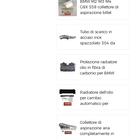
BMW M2 M3 M4
G8X S58 collettore di
aspirazione billet
CNC
Tubo di scarico in
acciaio inox
spazzolato 304 da
5&#39;&#39; B58
Gen3 LCI G20/G22
Protezione radiatore
olio in fibra di
carbonio per BMW
M3 M4 G80 G82
S58
Radiatore dell'olio
per cambio
automatico per
impieghi gravosi con
kit hardware
Collettore di
aspirazione aria
completamente in