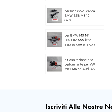
alluminio per BMW
M3 E46 S54
per kit tubo di carica
BMW B58 M340I
G20
per BMW M3 M4
F80 F82 S55 kit di
aspirazione aria con
montaggio superiore
Kit aspirazione aria
performante per VW
MK7 MK7.5 Audi A3
S3
Iscriviti Alle Nostre 