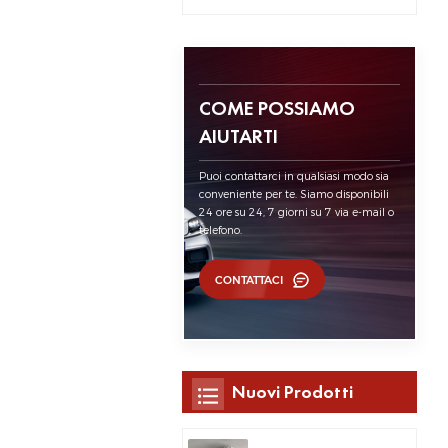
COME POSSIAMO
AIUTARTI
Puoi contattarci in qualsiasi modo sia
conveniente per te. Siamo disponibili
24 ore su 24, 7 giorni su 7 via e-mail o
telefono.
CONTATTACI
Nuovi Prodotti