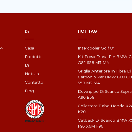
Di
HOT TAG
Casa
Intercooler Golf 8r
gwu
Prodotti
Kit Presa D'aria Per BMW 
G82 S58 M3 M4
Di
Griglia Anteriore In Fibra Di
Notizia
Carbonio Per BMW G80 G8
Contatto
S58 M3 M4
Blog
Downpipe Di Scarico Supra
A90 B58
Collettore Turbo Honda K2
K20
Catback Di Scarico BMW 
F95 X6M F96