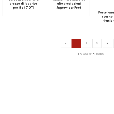
prezzo di fabbrica
alte prestazioni
per Golf 7 GTI
Jagrow per Ford
Mustang GT
Porcellana
scarico 
titanio
qualità per
1
2
3
4
A total of
4
pages