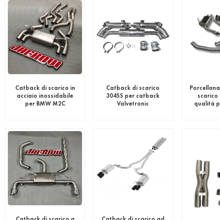
Catback di scarico in
Catback di scarico
Porcellana
acciaio inossidabile
304SS per catback
scarico
per BMW M2C
Valvetronic
qualità 
personalizzato
Impre
Porsche 992 3.8T
turbo
Catback di scarico a
Catback di scarico ad