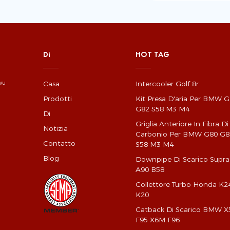
Di
HOT TAG
Casa
Intercooler Golf 8r
gwu
Prodotti
Kit Presa D'aria Per BMW 
G82 S58 M3 M4
Di
Griglia Anteriore In Fibra Di
Notizia
Carbonio Per BMW G80 G8
Contatto
S58 M3 M4
Blog
Downpipe Di Scarico Supra
A90 B58
Collettore Turbo Honda K2
K20
Catback Di Scarico BMW 
F95 X6M F96