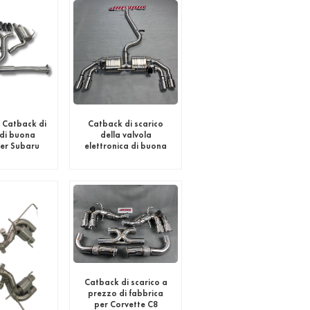
 Catback di
Catback di scarico
 di buona
della valvola
per Subaru
elettronica di buona
za WRX
qualità della Cina per
Golf 7 R
Catback di scarico a
prezzo di fabbrica
per Corvette C8