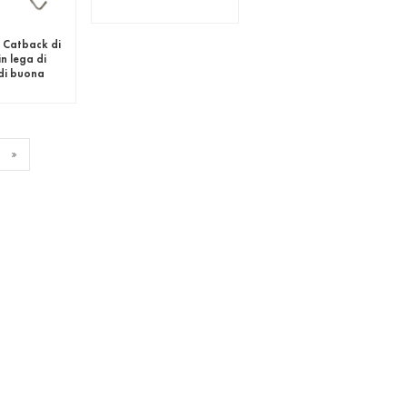
 Catback di
in lega di
 di buona
 Ferrari F12