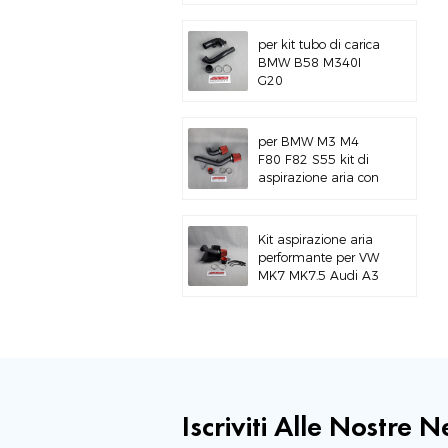
alluminio per BMW
M3 E46 S54
per kit tubo di carica
BMW B58 M340I
G20
per BMW M3 M4
F80 F82 S55 kit di
aspirazione aria con
montaggio superiore
Kit aspirazione aria
performante per VW
MK7 MK7.5 Audi A3
S3
Iscriviti Alle Nostre 