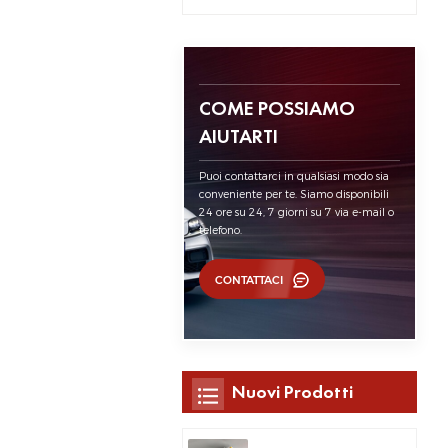
COME POSSIAMO
AIUTARTI
Puoi contattarci in qualsiasi modo sia
conveniente per te. Siamo disponibili
24 ore su 24, 7 giorni su 7 via e-mail o
telefono.
CONTATTACI
Nuovi Prodotti