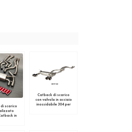
Catback di scarico
con valvola in acciaio
inossidabile 304 per
di scarico
BMW M4
alizzato
Catback in
nox per BMW
2C