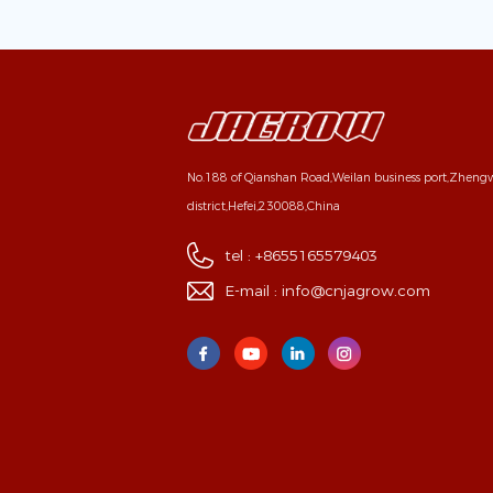
No.188 of Qianshan Road,Weilan business port,Zhen
district,Hefei,230088,China
tel :
+8655165579403
E-mail :
info@cnjagrow.com