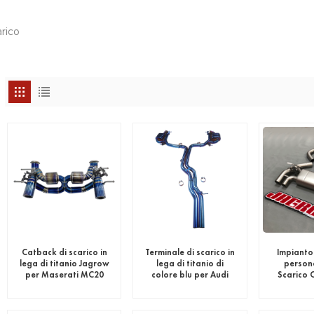
rico
Catback di scarico in
Terminale di scarico in
Impianto 
lega di titanio Jagrow
lega di titanio di
person
per Maserati MC20
colore blu per Audi
Scarico 
RS6 RS7 C8
acciaio i
M