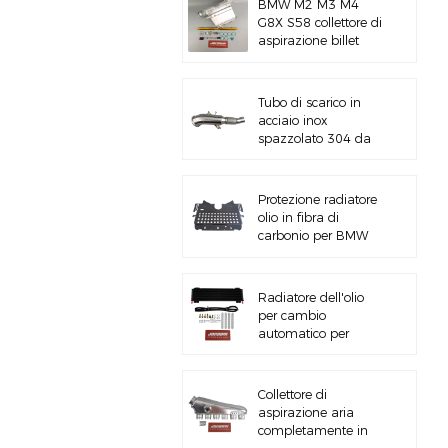
BMW M2 M3 M4
G8X S58 collettore di
aspirazione billet
CNC
Tubo di scarico in
acciaio inox
spazzolato 304 da
5&#39;&#39; B58
Gen3 LCI G20/G22
Protezione radiatore
olio in fibra di
carbonio per BMW
M3 M4 G80 G82
S58
Radiatore dell'olio
per cambio
automatico per
impieghi gravosi con
kit hardware
Collettore di
aspirazione aria
completamente in