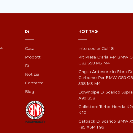
Di
HOT TAG
Casa
Intercooler Golf 8r
gwu
Prodotti
Kit Presa D'aria Per BMW 
G82 S58 M3 M4
Di
Griglia Anteriore In Fibra Di
Notizia
Carbonio Per BMW G80 G8
Contatto
S58 M3 M4
Blog
Downpipe Di Scarico Supra
A90 B58
Collettore Turbo Honda K2
K20
Catback Di Scarico BMW 
F95 X6M F96