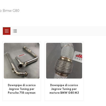
ico Bmw G80
Downpipe di scarico
Downpipe di scarico
Jagrow Tuning per
Jagrow Tuning per
Porsche 718 cayman
motore BMW G80 M3
M4 S58