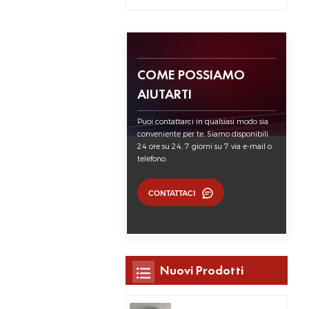
COME POSSIAMO
AIUTARTI
Puoi contattarci in qualsiasi modo sia
conveniente per te. Siamo disponibili
24 ore su 24, 7 giorni su 7 via e-mail o
telefono.
CONTATTACI
Nuovi Prodotti