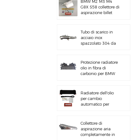
BMW M2 M3 M4
G8X S58 collettore di
aspirazione billet
CNC
Tubo di scarico in
acciaio inox
spazzolato 304 da
5&#39;&#39; B58
Gen3 LCI G20/G22
Protezione radiatore
olio in fibra di
carbonio per BMW
M3 M4 G80 G82
S58
Radiatore dell'olio
per cambio
automatico per
impieghi gravosi con
kit hardware
Collettore di
aspirazione aria
completamente in