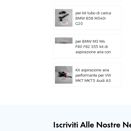
alluminio per BMW
M3 E46 S54
per kit tubo di carica
BMW B58 M340I
G20
per BMW M3 M4
F80 F82 S55 kit di
aspirazione aria con
montaggio superiore
Kit aspirazione aria
performante per VW
MK7 MK7.5 Audi A3
S3
Iscriviti Alle Nostre 