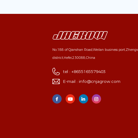
No.188 of Qianshan Road,Weilan business port,Zhen
district,Hefei,230088,China
tel :
+8655165579403
E-mail :
info@cnjagrow.com